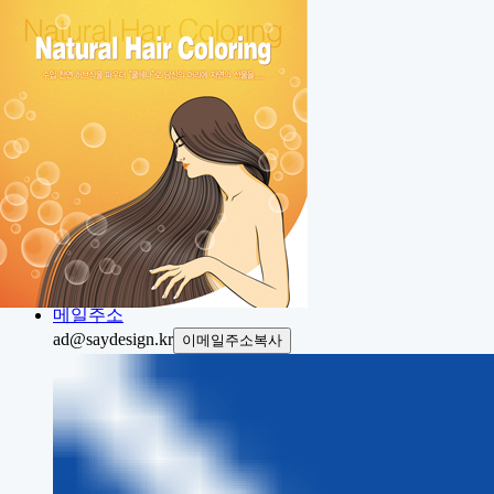
Home
About
Portfolio
Contact
Project
전화번호
전화상담
031.423.7337
메일주소
ad@saydesign.kr
이메일주소복사